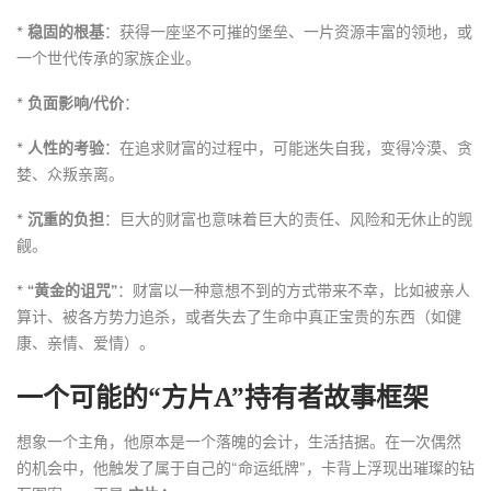
*
稳固的根基
：获得一座坚不可摧的堡垒、一片资源丰富的领地，或
一个世代传承的家族企业。
*
负面影响/代价
：
*
人性的考验
：在追求财富的过程中，可能迷失自我，变得冷漠、贪
婪、众叛亲离。
*
沉重的负担
：巨大的财富也意味着巨大的责任、风险和无休止的觊
觎。
*
“黄金的诅咒”
：财富以一种意想不到的方式带来不幸，比如被亲人
算计、被各方势力追杀，或者失去了生命中真正宝贵的东西（如健
康、亲情、爱情）。
一个可能的“方片A”持有者故事框架
想象一个主角，他原本是一个落魄的会计，生活拮据。在一次偶然
的机会中，他触发了属于自己的“命运纸牌”，卡背上浮现出璀璨的钻