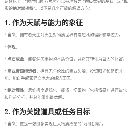
结合以上，“命运纸牌·方片A”可以被理解为
“物质世界的基石”
或
“现
实的绝对掌控权”
。以下是几个可能的解读方向：
1.
作为天赋与能力的象征
*
含义
：拥有者天生对天生对物质世界有着超凡的理解和掌控力。
*
体现
：
*
点石成金
：能够洞悉事物的本质价值，并将其转化为巨大的财富。
*
商业帝国缔造者
：拥有无与伦比的商业头脑、投资眼光和组织才
能，能白手起家建立庞大的经济王国。
*
绝对理性
：思维极度逻辑化，能将一切事物（包括情感）进行量化
和利益分析，并总能做出最优解。
2.
作为关键道具或任务目标
*
含义
：这是一张能够实现巨大物质愿望的“万能钥匙”。