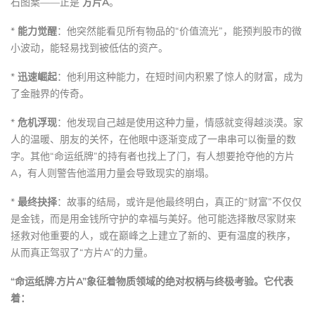
石图案——正是
方片A
。
*
能力觉醒
：他突然能看见所有物品的“价值流光”，能预判股市的微
小波动，能轻易找到被低估的资产。
*
迅速崛起
：他利用这种能力，在短时间内积累了惊人的财富，成为
了金融界的传奇。
*
危机浮现
：他发现自己越是使用这种力量，情感就变得越淡漠。家
人的温暖、朋友的关怀，在他眼中逐渐变成了一串串可以衡量的数
字。其他“命运纸牌”的持有者也找上了门，有人想要抢夺他的方片
A，有人则警告他滥用力量会导致现实的崩塌。
*
最终抉择
：故事的结局，或许是他最终明白，真正的“财富”不仅仅
是金钱，而是用金钱所守护的幸福与美好。他可能选择散尽家财来
拯救对他重要的人，或在巅峰之上建立了新的、更有温度的秩序，
从而真正驾驭了“方片A”的力量。
“命运纸牌·方片A”象征着物质领域的绝对权柄与终极考验。它代表
着：