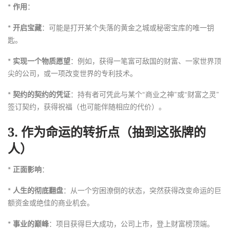
*
作用
：
*
开启宝藏
：可能是打开某个失落的黄金之城或秘密宝库的唯一钥
匙。
*
实现一个物质愿望
：例如，获得一笔富可敌国的财富、一家世界顶
尖的公司，或一项改变世界的专利技术。
*
契约的契约的凭证
：持有者可凭此与某个“商业之神”或“财富之灵”
签订契约，获得祝福（也可能伴随相应的代价）。
3.
作为命运的转折点（抽到这张牌的
人）
*
正面影响
：
*
人生的彻底翻盘
：从一个穷困潦倒的状态，突然获得改变命运的巨
额资金或绝佳的商业机会。
*
事业的巅峰
：项目获得巨大成功，公司上市，登上财富榜顶端。